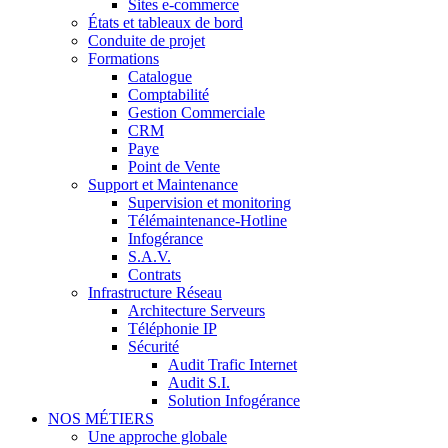
Sites e-commerce
États et tableaux de bord
Conduite de projet
Formations
Catalogue
Comptabilité
Gestion Commerciale
CRM
Paye
Point de Vente
Support et Maintenance
Supervision et monitoring
Télémaintenance-Hotline
Infogérance
S.A.V.
Contrats
Infrastructure Réseau
Architecture Serveurs
Téléphonie IP
Sécurité
Audit Trafic Internet
Audit S.I.
Solution Infogérance
NOS MÉTIERS
Une approche globale