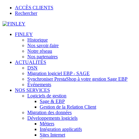
ACCÈS CLIENTS
Rechercher
FINLEY
Historique
Nos savoir-faire
Notre réseau
Nos partenaires
ACTUALITÉS
DSN
Migration logiciel EBP - SAGE
Synchroniser PrestaShop à votre gestion Sage EBP
Événements
NOS SERVICES
Logiciels de gestion
Sage & EBP
Gestion de la Relation Client
Migration des données
Développements logiciels
Métiers
Intégration applicatifs
Sites Internet